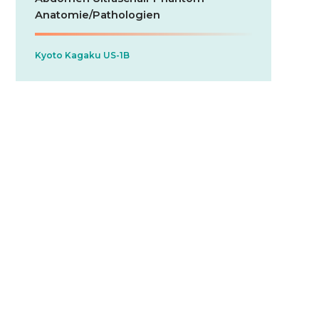
Anatomie/Pathologien
Kyoto Kagaku US-1B