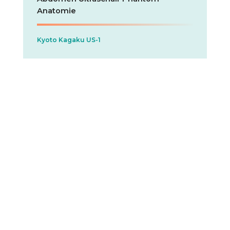
Anatomie
Kyoto Kagaku US-1